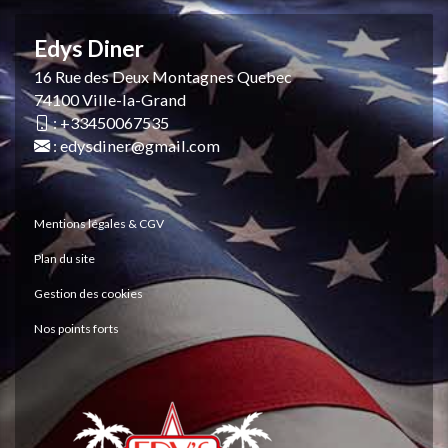
Edys Diner
16 Rue des Deux Montagnes Quebec
74100 Ville-la-Grand
:
+33450067535
:
edysdiner@gmail.com
Mentions légales & CGV
Plan du site
Gestion des cookies
Nos points forts