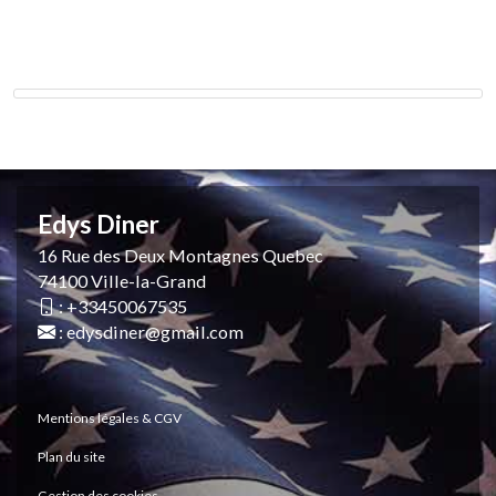
Edys Diner
16 Rue des Deux Montagnes Quebec
74100 Ville-la-Grand
:
+33450067535
:
edysdiner@gmail.com
Mentions légales & CGV
Plan du site
Gestion des cookies