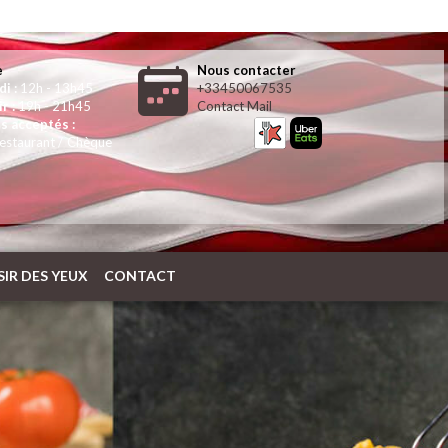
e
Nous contacter
di :
12h - 13h45
+33450067535
r :
19h - 21h45
Contact Mail
s acceptés :
restaurant / Chèque
SIR DES YEUX
CONTACT