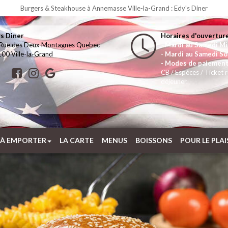
Burgers & Steakhouse à Annemasse Ville-la-Grand : Edy's Diner
s Diner
Horaires d'ouvertur
Rue des Deux Montagnes Quebec
- Mardi au Samedi Mi
00 Ville-la-Grand
- Mardi au Samedi Soi
- Modes de paiement
CB / Espèces / Ticket 
déjeuner.
 À EMPORTER
LA CARTE
MENUS
BOISSONS
POUR LE PLAI