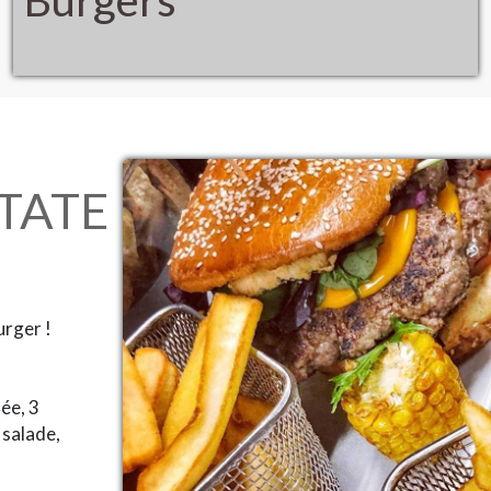
STATE
urger !
ée, 3
 salade,