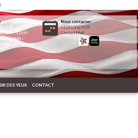
d
e
Nous contacter
di :
12h - 13h45
+33450067535
r :
19h - 21h45
Contact Mail
s acceptés :
restaurant / Chèque
SIR DES YEUX
CONTACT